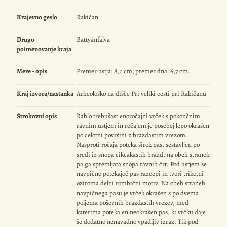
Krajevno geslo
Rakičan
Drugo
Battyánfalva
poimenovanje kraja
Mere - opis
Premer ustja: 8,2 cm; premer dna: 6,7 cm.
Kraj izvora/nastanka
Arheološko najdišče Pri veliki cesti pri Rakičanu
Strokovni opis
Rahlo trebušast enoročajni vrček s pokončnim
ravnim ustjem in ročajem je posebej lepo okrašen
po celotni površini z brazdastim vrezom.
Nasproti ročaja poteka širok pas, sestavljen po
sredi iz snopa cikcakastih brazd, na obeh straneh
pa ga spremljata snopa ravnih črt. Pod ustjem se
navpično potekajoč pas razcepi in tvori trikotni
oziroma delni rombični motiv. Na obeh straneh
navpičnega pasu je vrček okrašen s po dvema
poljema poševnih brazdastih vrezov, med
katerima poteka en neokrašen pas, ki vrčku daje
še dodatno nenavadno vpadljiv izraz. Tik pod