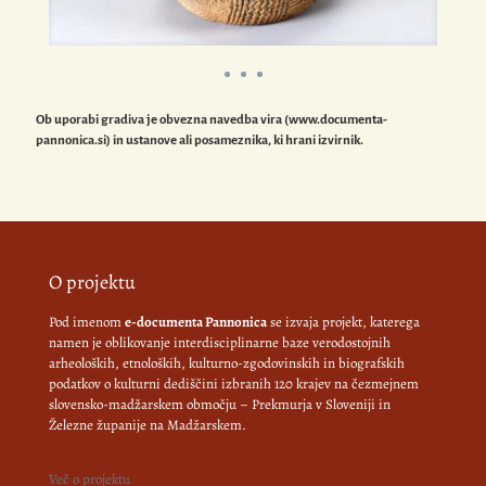
Ob uporabi gradiva je obvezna navedba vira (www.documenta-
pannonica.si) in ustanove ali posameznika, ki hrani izvirnik.
O projektu
Pod imenom
e-documenta Pannonica
se izvaja projekt, katerega
namen je oblikovanje interdisciplinarne baze verodostojnih
arheoloških, etnoloških, kulturno-zgodovinskih in biografskih
podatkov o kulturni dediščini izbranih 120 krajev na čezmejnem
slovensko-madžarskem območju – Prekmurja v Sloveniji in
Železne županije na Madžarskem.
Več o projektu