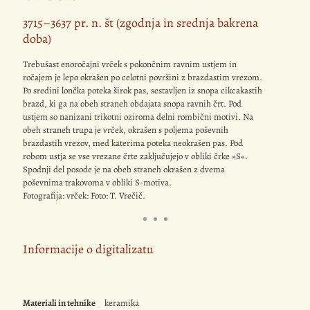
3715–3637 pr. n. št (zgodnja in srednja bakrena
doba)
Trebušast enoročajni vrček s pokončnim ravnim ustjem in
ročajem je lepo okrašen po celotni površini z brazdastim vrezom.
Po sredini lončka poteka širok pas, sestavljen iz snopa cikcakastih
brazd, ki ga na obeh straneh obdajata snopa ravnih črt. Pod
ustjem so nanizani trikotni oziroma delni rombični motivi. Na
obeh straneh trupa je vrček, okrašen s poljema poševnih
brazdastih vrezov, med katerima poteka neokrašen pas. Pod
robom ustja se vse vrezane črte zaključujejo v obliki črke »S«.
Spodnji del posode je na obeh straneh okrašen z dvema
poševnima trakovoma v obliki S-motiva.
Fotografija: vrček: Foto: T. Vrečič.
Informacije o digitalizatu
Materiali in tehnike
keramika