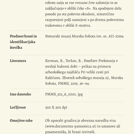
robom ustja se vse vrezane črte zalomijo in se
zaključujejo v obliki črke »S«. Na spodnjem delu
posode pa sta poševno okrašeni, simetrično
razporejeni polji zamejeni s po dvema poševnima
trakovoma v obliki S-motiva.
Predmet hrani in
Pomurski muzej Murska Sobota inv. sz. AII-10194
identifikacijska
številka
Literatura
Kerman, B., Teržan, B., Poselitev Prekmurja v
srednji bakreni dobi – prikaz na primeru
arheološkega najdišča Pri veliki cesti pri
Rakičanu. Zbornik soboškega muzeja 25, Murska
Sobota, PMMS, 2019, 39–64.
Ime datoteke
PMMS_103_A_0001. jpg
Ločljivost
300 X 300 dpi
Omejitve rabe
Ob uporabi gradiva je obvezna navedba vira
(www.documenta-pannonica.si) in ustanove ali
posameznika, ki hrani izvirnik.