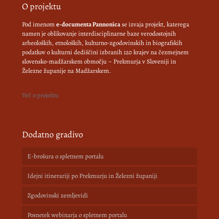
O projektu
Pod imenom
e-documenta Pannonica
se izvaja projekt, katerega
namen je oblikovanje interdisciplinarne baze verodostojnih
arheoloških, etnoloških, kulturno-zgodovinskih in biografskih
podatkov o kulturni dediščini izbranih 120 krajev na čezmejnem
slovensko-madžarskem območju – Prekmurja v Sloveniji in
Železne županije na Madžarskem.
Več o projektu
Dodatno gradivo
E-brošura o spletnem portalu
Idejni itinerariji po Prekmurju in Železni županiji
Zgodovinski zemljevidi
Posnetek webinarja o spletnem portalu