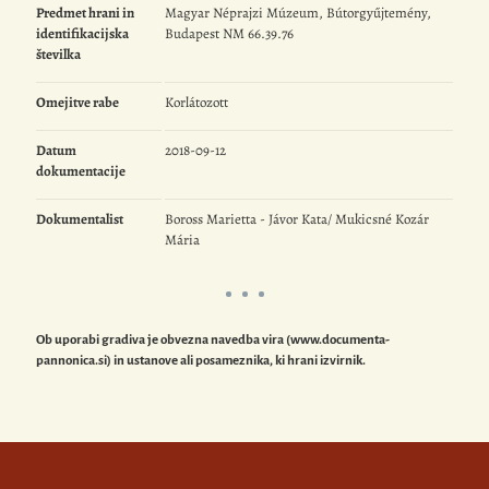
Predmet hrani in
Magyar Néprajzi Múzeum, Bútorgyűjtemény,
identifikacijska
Budapest NM 66.39.76
številka
Omejitve rabe
Korlátozott
Datum
2018-09-12
dokumentacije
Dokumentalist
Boross Marietta - Jávor Kata/ Mukicsné Kozár
Mária
Ob uporabi gradiva je obvezna navedba vira (www.documenta-
pannonica.si) in ustanove ali posameznika, ki hrani izvirnik.