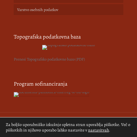
Varstvo osebnih podatkov
Topografska podatkovna baza
Prenesi Topografsko podatkovno bazo (PDF)
Program sofinanciranja
Za boljšo uporabniško izkušnjo spletna stran uporablja piškotke. Več o
© 2018-2026 Pomurski muzej. Vse pravice pridržane.
Izdelava
piškotkih in njihovo uporabo lahko nastavite v
nastavitvah
.
spletne strani:
Kreativne ideje