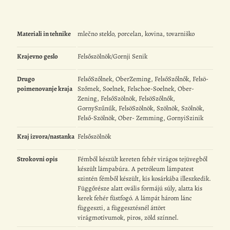
Materiali in tehnike
mlečno steklo, porcelan, kovina, tovarniško
Krajevno geslo
Felsőszölnök/Gornji Senik
Drugo
FelsőSzőlnek, OberZeming, FelsőSzőlnők, Felsö-
poimenovanje kraja
Szőmek, Soelnek, Felschoe-Soelnek, Ober-
Zening, FelsőSzölnök, FelsöSzőlnők,
GornySzűnűk, FelsöSzölnök, Szölnök, Szölnök,
Felső-Szölnök, Ober- Zemming, GornyiSzinik
Kraj izvora/nastanka
Felsőszölnök
Strokovni opis
Fémből készült kereten fehér virágos tejüvegből
készült lámpabúra. A petróleum lámpatest
szintén fémből készült, kis kosárkába illeszkedik.
Függőrésze alatt ovális formájú súly, alatta kis
kerek fehér füstfogó. A lámpát három lánc
függeszti, a függesztésnél áttört
virágmotívumok, piros, zöld színnel.