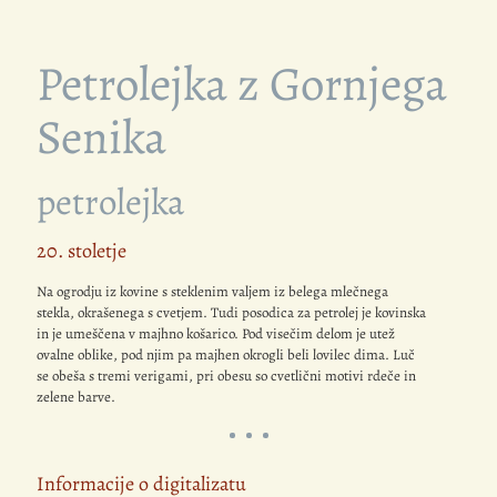
Petrolejka z Gornjega
Senika
petrolejka
20. stoletje
Na ogrodju iz kovine s steklenim valjem iz belega mlečnega
stekla, okrašenega s cvetjem. Tudi posodica za petrolej je kovinska
in je umeščena v majhno košarico. Pod visečim delom je utež
ovalne oblike, pod njim pa majhen okrogli beli lovilec dima. Luč
se obeša s tremi verigami, pri obesu so cvetlični motivi rdeče in
zelene barve.
Informacije o digitalizatu