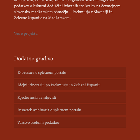
podatkov o kulturni dediščini izbranih 120 krajev na čezmejnem
slovensko-madžarskem območju – Prekmurja v Sloveniji in
Železne županije na Madžarskem.
Več o projektu
Dodatno gradivo
E-brošura o spletnem portalu
Idejni itinerariji po Prekmurju in Železni županiji
Zgodovinski zemljevidi
Posnetek webinarja o spletnem portalu
Varstvo osebnih podatkov