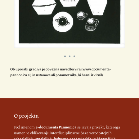
Ob uporabi gradiva je obvezna navedba vira (www.documenta-
pannonica.si) in ustanove ali posameznika, ki hrani izvirnik.
O projektu
Pod imenom
e-documenta Pannonica
se izvaja projekt, katerega
namen je oblikovanje interdisciplinarne baze verodostojnih
arheoloških, etnoloških, kulturno-zgodovinskih in biografskih