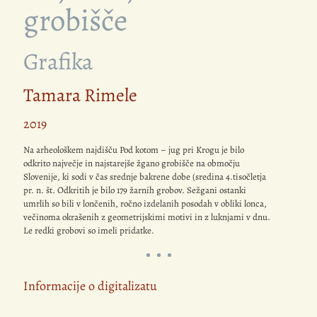
grobišče
Grafika
Tamara Rimele
2019
Na arheološkem najdišču Pod kotom – jug pri Krogu je bilo
odkrito največje in najstarejše žgano grobišče na območju
Slovenije, ki sodi v čas srednje bakrene dobe (sredina 4.tisočletja
pr. n. št. Odkritih je bilo 179 žarnih grobov. Sežgani ostanki
umrlih so bili v lončenih, ročno izdelanih posodah v obliki lonca,
večinoma okrašenih z geometrijskimi motivi in z luknjami v dnu.
Le redki grobovi so imeli pridatke.
Informacije o digitalizatu