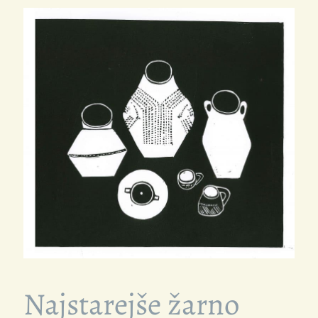
Najstarejše žarno