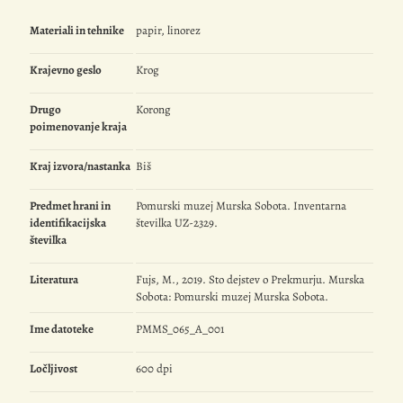
Materiali in tehnike
papir, linorez
Krajevno geslo
Krog
Drugo
Korong
poimenovanje kraja
Kraj izvora/nastanka
Biš
Predmet hrani in
Pomurski muzej Murska Sobota. Inventarna
identifikacijska
številka UZ-2329.
številka
Literatura
Fujs, M., 2019. Sto dejstev o Prekmurju. Murska
Sobota: Pomurski muzej Murska Sobota.
Ime datoteke
PMMS_065_A_001
Ločljivost
600 dpi