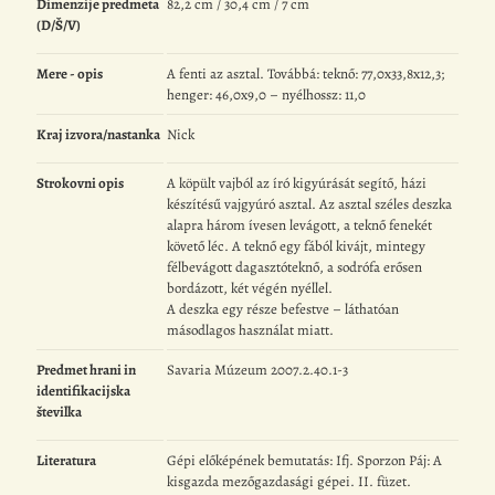
Dimenzije predmeta
82,2 cm / 30,4 cm / 7 cm
(D/Š/V)
Mere - opis
A fenti az asztal. Továbbá: teknő: 77,0x33,8x12,3;
henger: 46,0x9,0 – nyélhossz: 11,0
Kraj izvora/nastanka
Nick
Strokovni opis
A köpült vajból az író kigyúrását segítő, házi
készítésű vajgyúró asztal. Az asztal széles deszka
alapra három ívesen levágott, a teknő fenekét
követő léc. A teknő egy fából kivájt, mintegy
félbevágott dagasztóteknő, a sodrófa erősen
bordázott, két végén nyéllel.
A deszka egy része befestve – láthatóan
másodlagos használat miatt.
Predmet hrani in
Savaria Múzeum 2007.2.40.1-3
identifikacijska
številka
Literatura
Gépi előképének bemutatás: Ifj. Sporzon Páj: A
kisgazda mezőgazdasági gépei. II. füzet.