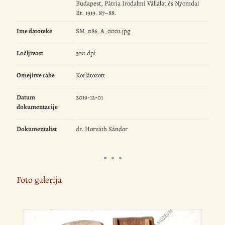
Budapest, Pátria Irodalmi Vállalat és Nyomdai
Rt. 1919. 87–88.
Ime datoteke
SM_086_A_0001.jpg
Ločljivost
300 dpi
Omejitve rabe
Korlátozott
Datum
2019-12-01
dokumentacije
Dokumentalist
dr. Horváth Sándor
Foto galerija