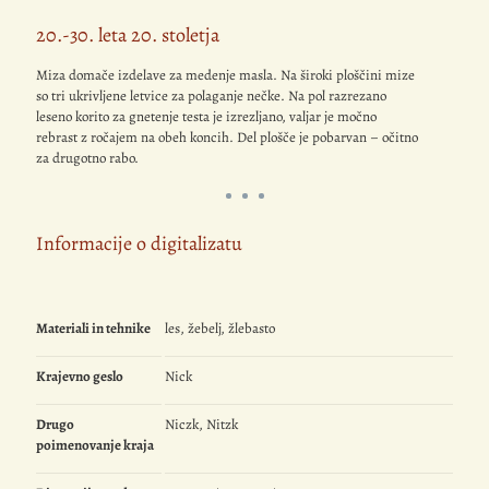
20.-30. leta 20. stoletja
Miza domače izdelave za medenje masla. Na široki ploščini mize
so tri ukrivljene letvice za polaganje nečke. Na pol razrezano
leseno korito za gnetenje testa je izrezljano, valjar je močno
rebrast z ročajem na obeh koncih. Del plošče je pobarvan – očitno
za drugotno rabo.
Informacije o digitalizatu
Materiali in tehnike
les, žebelj, žlebasto
Krajevno geslo
Nick
Drugo
Niczk, Nitzk
poimenovanje kraja