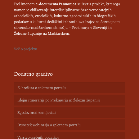
Pod imenom
e-documenta Pannonica
se izvaja projekt, katerega
namen je oblikovanje interdisciplinarne baze verodostojnih
arheoloških, etnoloških, kulturno-zgodovinskih in biografskih
podatkov o kulturni dediščini izbranih 120 krajev na čezmejnem
slovensko-madžarskem območju – Prekmurja v Sloveniji in
Železne županije na Madžarskem.
Več o projektu
Dodatno gradivo
E-brošura o spletnem portalu
Idejni itinerariji po Prekmurju in Železni županiji
Zgodovinski zemljevidi
Posnetek webinarja o spletnem portalu
Varstvo osebnih podatkov