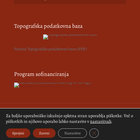
Topografska podatkovna baza
Prenesi Topografsko podatkovno bazo (PDF)
Program sofinanciranja
Za boljšo uporabniško izkušnjo spletna stran uporablja piškotke. Več o
© 2018-2026 Pomurski muzej. Vse pravice pridržane.
Izdelava
piškotkih in njihovo uporabo lahko nastavite v
nastavitvah
.
spletne strani:
Kreativne ideje
Close GDPR Cookie Bann
Sprejmi
Zavrni
Nastavitve