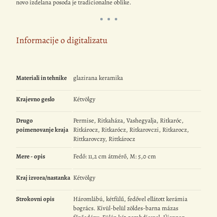
novo izdelana posoda je tradicionalne oblike.
Informacije o digitalizatu
Materiali in tehnike
glazirana keramika
Krajevno geslo
Kétvölgy
Drugo
Permise, Ritkaháza, Vashegyalja, Ritkaróc,
poimenovanje kraja
Ritkárocz, Ritkarócz, Ritkarovczi, Ritkarocz,
Rittkarovczy, Rittkárocz
Mere - opis
Fedő: 11,2 cm átmérő, M: 5,0 cm
Kraj izvora/nastanka
Kétvölgy
Strokovni opis
Háromlábú, kétfülű, fedővel ellátott kerámia
bogrács. Kívül-belül zöldes-barna mázas