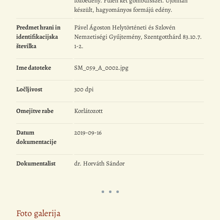
főzőedény. Fülén két gombdísszel. Újonnan
készült, hagyományos formájú edény.
Predmet hrani in
Pável Ágoston Helytörténeti és Szlovén
identifikacijska
Nemzetiségi Gyűjtemény, Szentgotthárd 83.10.7.
številka
1-2.
Ime datoteke
SM_059_A_0002.jpg
Ločljivost
300 dpi
Omejitve rabe
Korlátozott
Datum
2019-09-16
dokumentacije
Dokumentalist
dr. Horváth Sándor
Foto galerija