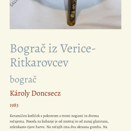
Bograč iz Verice-
Ritkarovcev
bograč
Károly Doncsecz
1983
Keramičen kotliček s pokrovom s tremi nogami in dvema
ročajema. Posoda za kuhanje je od znotraj in od zunaj glazirana,
zelenkasto-rjave barve. Na ročajih ima dva okrasna gumba. Na