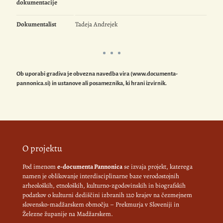
dokumentacije
Dokumentalist
Tadeja Andrejek
Ob uporabi gradiva je obvezna navedba vira (www.documenta-
pannonica.si) in ustanove ali posameznika, ki hrani izvirnik.
O projektu
Pod imenom
e-documenta Pannonica
se izvaja projekt, katerega
namen je oblikovanje interdisciplinarne baze verodostojnih
arheoloških, etnoloških, kulturno-zgodovinskih in biografskih
podatkov o kulturni dediščini izbranih 120 krajev na čezmejnem
slovensko-madžarskem območju – Prekmurja v Sloveniji in
Železne županije na Madžarskem.