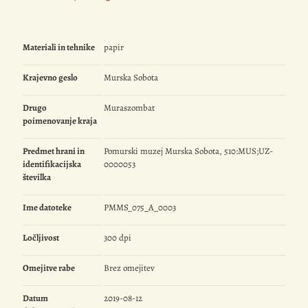
Materiali in tehnike
papir
Krajevno geslo
Murska Sobota
Drugo
Muraszombat
poimenovanje kraja
Predmet hrani in
Pomurski muzej Murska Sobota, 510:MUS;UZ-
identifikacijska
0000053
številka
Ime datoteke
PMMS_075_A_0003
Ločljivost
300 dpi
Omejitve rabe
Brez omejitev
Datum
2019-08-12