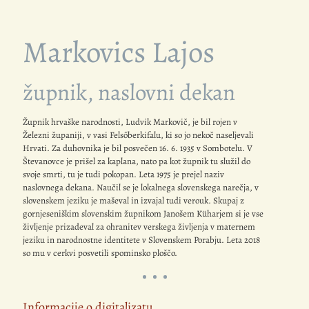
Markovics Lajos
župnik, naslovni dekan
Župnik hrvaške narodnosti, Ludvik Markovič, je bil rojen v
Železni županiji, v vasi Felsőberkifalu, ki so jo nekoč naseljevali
Hrvati. Za duhovnika je bil posvečen 16. 6. 1935 v Sombotelu. V
Števanovce je prišel za kaplana, nato pa kot župnik tu služil do
svoje smrti, tu je tudi pokopan. Leta 1975 je prejel naziv
naslovnega dekana. Naučil se je lokalnega slovenskega narečja, v
slovenskem jeziku je maševal in izvajal tudi verouk. Skupaj z
gornjeseniškim slovenskim župnikom Janošem Küharjem si je vse
življenje prizadeval za ohranitev verskega življenja v maternem
jeziku in narodnostne identitete v Slovenskem Porabju. Leta 2018
so mu v cerkvi posvetili spominsko ploščo.
Informacije o digitalizatu