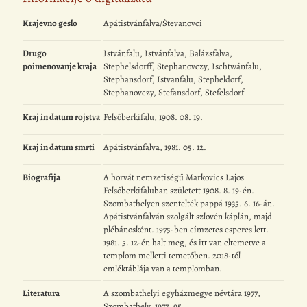
Krajevno geslo
Apátistvánfalva/Števanovci
Drugo
Istvánfalu, Istvánfalva, Balázsfalva,
poimenovanje kraja
Stephelsdorff, Stephanovczy, Ischtwánfalu,
Stephansdorf, Istvanfalu, Stepheldorf,
Stephanovczy, Stefansdorf, Stefelsdorf
Kraj in datum rojstva
Felsőberkifalu, 1908. 08. 19.
Kraj in datum smrti
Apátistvánfalva, 1981. 05. 12.
Biografija
A horvát nemzetiségű Markovics Lajos
Felsőberkifaluban született 1908. 8. 19-én.
Szombathelyen szentelték pappá 1935. 6. 16-án.
Apátistvánfalván szolgált szlovén káplán, majd
plébánosként. 1975-ben címzetes esperes lett.
1981. 5. 12-én halt meg, és itt van eltemetve a
templom melletti temetőben. 2018-tól
emléktáblája van a templomban.
Literatura
A szombathelyi egyházmegye névtára 1977,
Szombathely, 1977. 95.