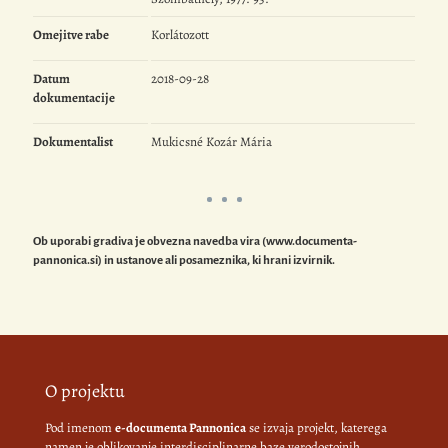
Omejitve rabe
Korlátozott
Datum
2018-09-28
dokumentacije
Dokumentalist
Mukicsné Kozár Mária
Ob uporabi gradiva je obvezna navedba vira (www.documenta-
pannonica.si) in ustanove ali posameznika, ki hrani izvirnik.
O projektu
Pod imenom
e-documenta Pannonica
se izvaja projekt, katerega
namen je oblikovanje interdisciplinarne baze verodostojnih