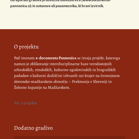
Ob uporabi gradiva je obvezna navedba vira (www.documenta-
pannonica.si) in ustanove ali posameznika, ki hrani izvirnik.
O projektu
Pod imenom
e-documenta Pannonica
se izvaja projekt, katerega
namen je oblikovanje interdisciplinarne baze verodostojnih
arheoloških, etnoloških, kulturno-zgodovinskih in biografskih
podatkov o kulturni dediščini izbranih 120 krajev na čezmejnem
slovensko-madžarskem območju – Prekmurja v Sloveniji in
Železne županije na Madžarskem.
Več o projektu
Dodatno gradivo