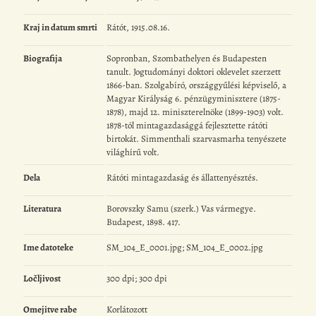
Kraj in datum smrti
Rátót, 1915.08.16.
Biografija
Sopronban, Szombathelyen és Budapesten
tanult. Jogtudományi doktori oklevelet szerzett
1866-ban. Szolgabíró, országgyűlési képviselő, a
Magyar Királyság 6. pénzügyminisztere (1875-
1878), majd 12. miniszterelnöke (1899-1903) volt.
1878-tól mintagazdasággá fejlesztette rátóti
birtokát. Simmenthali szarvasmarha tenyészete
világhírű volt.
Dela
Rátóti mintagazdaság és állattenyésztés.
Literatura
Borovszky Samu (szerk.) Vas vármegye.
Budapest, 1898. 417.
Ime datoteke
SM_104_E_0001.jpg; SM_104_E_0002.jpg
Ločljivost
300 dpi; 300 dpi
Omejitve rabe
Korlátozott