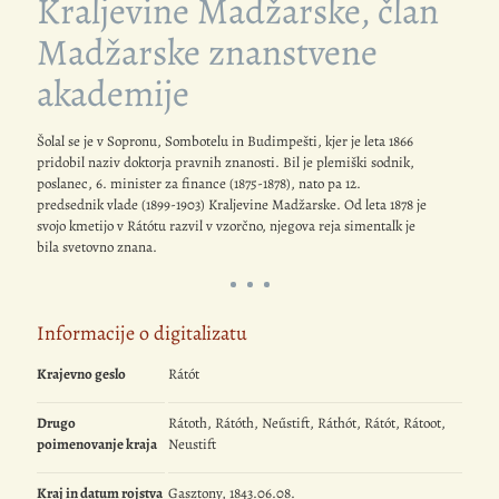
Kraljevine Madžarske, član
Madžarske znanstvene
akademije
Šolal se je v Sopronu, Sombotelu in Budimpešti, kjer je leta 1866
pridobil naziv doktorja pravnih znanosti. Bil je plemiški sodnik,
poslanec, 6. minister za finance (1875-1878), nato pa 12.
predsednik vlade (1899-1903) Kraljevine Madžarske. Od leta 1878 je
svojo kmetijo v Rátótu razvil v vzorčno, njegova reja simentalk je
bila svetovno znana.
Informacije o digitalizatu
Krajevno geslo
Rátót
Drugo
Rátoth, Rátóth, Neűstift, Ráthót, Rátót, Rátoot,
poimenovanje kraja
Neustift
Kraj in datum rojstva
Gasztony, 1843.06.08.