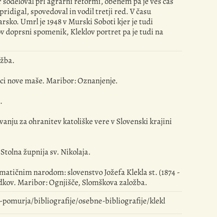
 sodeloval pri agrarni reformi, obenem pa je ves čas
ridigal, spovedoval in vodil tretji red. V času
ko. Umrl je 1948 v Murski Soboti kjer je tudi
 doprsni spomenik, Kleklov portret pa je tudi na
užba.
tnici nove maše. Maribor: Oznanjenje.
.
evanju za ohranitev katoliške vere v Slovenski krajini
tolna župnija sv. Nikolaja.
z matičnim narodom: slovenstvo Jožefa Klekla st. (1874 -
odkov. Maribor: Ognjišče, Slomškova založba.
omurja/bibliografije/osebne-bibliografije/klekl