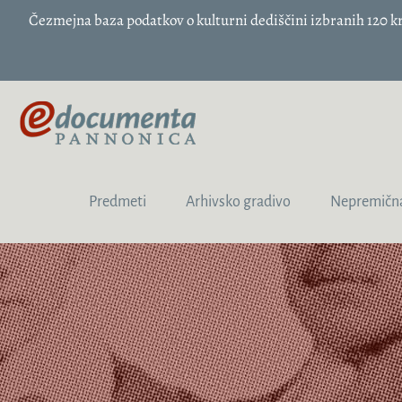
Čezmejna baza podatkov o kulturni dediščini izbranih 120
Predmeti
Arhivsko gradivo
Nepremična