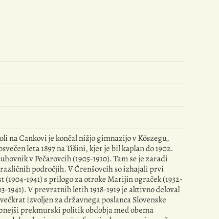
šoli na Cankovi je končal nižjo gimnazijo v Köszegu,
večen leta 1897 na Tišini, kjer je bil kaplan do 1902.
 duhovnik v Pečarovcih (1905-1910). Tam se je zaradi
a različnih področjih. V Črenšovcih so izhajali prvi
st (1904-1941) s prilogo za otroke Marijin ograček (1932-
3-1941). V prevratnih letih 1918-1919 je aktivno deloval
l večkrat izvoljen za državnega poslanca Slovenske
mbnejši prekmurski politik obdobja med obema