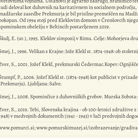
svetovnima vojnama. Ustanovil je agrarno zadrugo, hranilnico ter
tudi deloval kot duhovnik na karitativnem in socialnem področju, p
madžarske zasedbe Prekmurja je bil prisilno premeščen na Madžars
pokopan. Od 1994 stoji pred Kleklovim domom v Črenšovcih njegov
spominskem obeležju v Beltincih postavljenem 2019.
Škulj, E. (ur.), 1995. Kleklov simpozij v Rimu. Celje: Mohorjeva dr
Smej, J., 1996. Velikan s Krajne: Jože Klekl st. 1874-1948: ob stole
Zver, S., 2001. Jožef Klekl, prekmurski Čedermac.Koper: Ognjišče
Štumpf, P., 2006. Jožef Klekl st. (1874-1948) kot publicist v prizad
(Prekmurju). Ljubljana: Salve.
Smej, J., 2008. Spominčice z duhovniških grobov. Murska Sobota: S
Zver, S., 2019. Tebi, Slovenska krajina - ob 100-letnici združitve 
1948) v medvojnih dokumentih (1941 - 1945) v luči predvojnih dog
www.pomurci.si; www.pomurskimuzej.si/izobrazevanje/gradiva-p