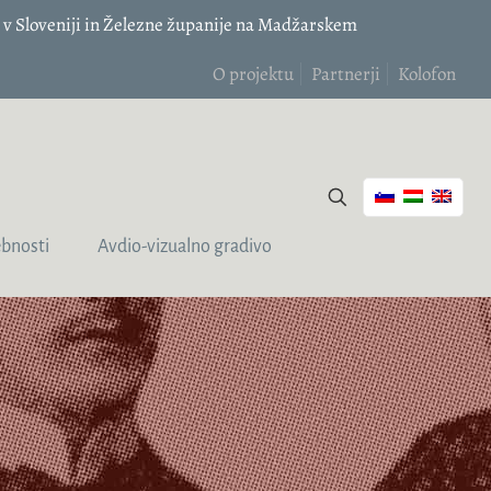
v Sloveniji in Železne županije na Madžarskem
O projektu
Partnerji
Kolofon
bnosti
Avdio-vizualno gradivo