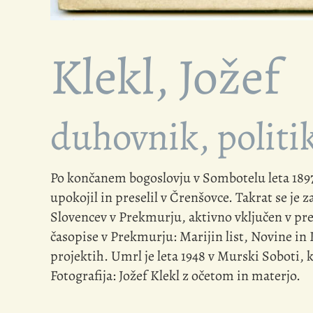
Klekl, Jožef
duhovnik, politik
Po končanem bogoslovju v Sombotelu leta 1897 i
upokojil in preselil v Črenšovce. Takrat se je 
Slovencev v Prekmurju, aktivno vključen v prev
časopise v Prekmurju: Marijin list, Novine in 
projektih. Umrl je leta 1948 v Murski Soboti, 
Fotografija: Jožef Klekl z očetom in materjo.