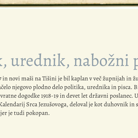
, urednik, nabožni p
n novi maši na Tišini je bil kaplan v več župnijah in žu
začelo njegovo plodno delo politika, urednika in pisca. B
ratne dogodke 1918-19 in devet let državni poslanec. Ur
Kalendarij Srca Jezušovoga, deloval je kot duhovnik in s
kjer je tudi pokopan.