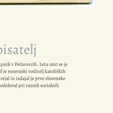
isatelj
pnik v Pečarovcih. Leta 1910 se je
il je mnenjski voditelj katoliških
ejal in izdajal je prve slovenske
odeloval pri raznih socialnih