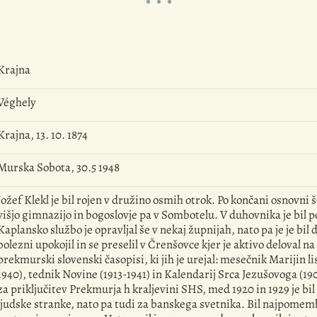
Krajna
Véghely
Krajna, 13. 10. 1874
Murska Sobota, 30.5 1948
Jožef Klekl je bil rojen v družino osmih otrok. Po končani osnovni 
višjo gimnazijo in bogoslovje pa v Sombotelu. V duhovnika je bil pos
Kaplansko službo je opravljal še v nekaj župnijah, nato pa je je bil
bolezni upokojil in se preselil v Črenšovce kjer je aktivo deloval n
prekmurski slovenski časopisi, ki jih je urejal: mesečnik Marijin li
1940), tednik Novine (1913-1941) in Kalendarij Srca Jezušovoga (190
za priključitev Prekmurja h kraljevini SHS, med 1920 in 1929 je bi
ljudske stranke, nato pa tudi za banskega svetnika. Bil najpome