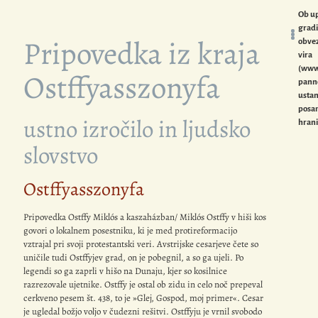
Ob u
gradi
Pripovedka iz kraja
obve
vira
(www
Ostffyasszonyfa
panno
ustan
posam
ustno izročilo in ljudsko
hrani
slovstvo
Ostffyasszonyfa
Pripovedka Ostffy Miklós a kaszaházban/ Miklós Ostffy v hiši kos
govori o lokalnem posestniku, ki je med protireformacijo
vztrajal pri svoji protestantski veri. Avstrijske cesarjeve čete so
uničile tudi Ostffyjev grad, on je pobegnil, a so ga ujeli. Po
legendi so ga zaprli v hišo na Dunaju, kjer so kosilnice
razrezovale ujetnike. Ostffy je ostal ob zidu in celo noč prepeval
cerkveno pesem št. 438, to je »Glej, Gospod, moj primer«. Cesar
je ugledal božjo voljo v čudezni rešitvi. Ostffyju je vrnil svobodo