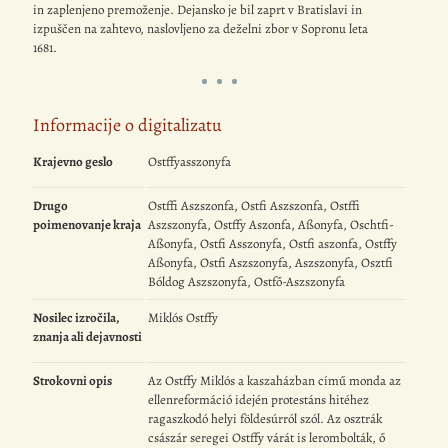
in zaplenjeno premoženje. Dejansko je bil zaprt v Bratislavi in
izpuščen na zahtevo, naslovljeno za deželni zbor v Sopronu leta
1681.
Informacije o digitalizatu
Krajevno geslo
Ostffyasszonyfa
Drugo
Ostffi Aszszonfa, Ostfi Aszszonfa, Ostffi
poimenovanje kraja
Aszszonyfa, Ostffy Aszonfa, Aßonyfa, Oschtfi-
Aßonyfa, Ostfi Asszonyfa, Ostfi aszonfa, Ostffy
Aßonyfa, Ostfi Aszszonyfa, Aszszonyfa, Osztfi
Bóldog Aszszonyfa, Ostfő-Aszszonyfa
Nosilec izročila,
Miklós Ostffy
znanja ali dejavnosti
Strokovni opis
Az Ostffy Miklós a kaszaházban című monda az
ellenreformáció idején protestáns hitéhez
ragaszkodó helyi földesúrról szól. Az osztrák
császár seregei Ostffy várát is lerombolták, ő