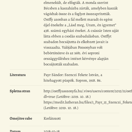
elmenekült, de elfogták. A monda szerint
Bécsben a kaszaházba zárták, amelyben kaszák
vágódtak össze és a foglyot összeaprították.
Ostffy azonban a fal mellett maradt és egész
éjjel énekelte a „Lásd meg, Uram, én igyemet”
438. számú egyházi éneket. A császár Isten ujját
látta ebben a csodás szabadulásban. Ostffyt
szabadon bocsájtotta és elkobzott javait is
visszaadta. Valójában Pozsonyban volt
bebörtönözve és az 1681. évi soproni
országgyűléshez intézet kérvénye alapján
bocsájtották szabadon.
Literatura
Payr Sándor: Szenczi Fekete István, a
hitehagyott püspök. Sopron, 1918. 86.
Spletna stran
http://ostffyasszonyfa.hu/.viwo/users/content/2015/11/ost
dl=true (Letöltve: 2019. 10. 18.)
https://medit.lutheran.hu/files/1_Payr_15_Szenczi_Feket
(Letöltve: 2019. 10. 18.)
Omejitve rabe
Korlátozott
Datum
2018-10-18