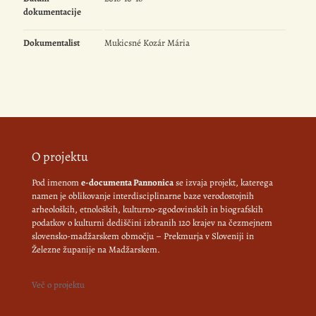
dokumentacije
Dokumentalist
Mukicsné Kozár Mária
O projektu
Pod imenom
e-documenta Pannonica
se izvaja projekt, katerega
namen je oblikovanje interdisciplinarne baze verodostojnih
arheoloških, etnoloških, kulturno-zgodovinskih in biografskih
podatkov o kulturni dediščini izbranih 120 krajev na čezmejnem
slovensko-madžarskem območju – Prekmurja v Sloveniji in
Železne županije na Madžarskem.
Več o projektu