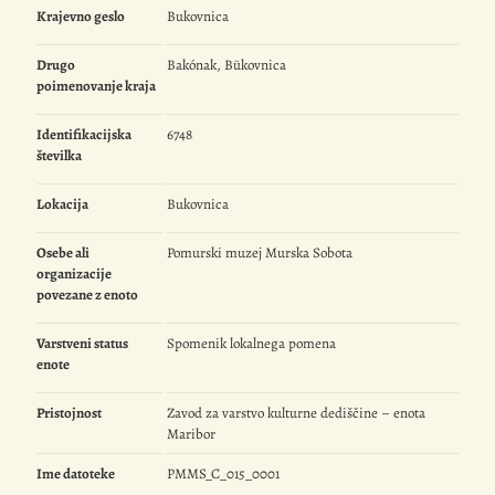
Krajevno geslo
Bukovnica
Drugo
Bakónak, Bükovnica
poimenovanje kraja
Identifikacijska
6748
številka
Lokacija
Bukovnica
Osebe ali
Pomurski muzej Murska Sobota
organizacije
povezane z enoto
Varstveni status
Spomenik lokalnega pomena
enote
Pristojnost
Zavod za varstvo kulturne dediščine – enota
Maribor
Ime datoteke
PMMS_C_015_0001