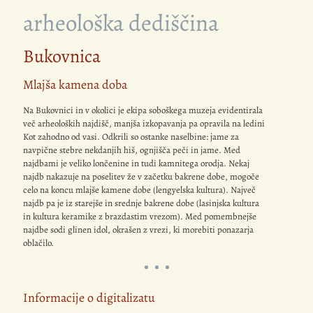
arheološka dediščina
Bukovnica
Mlajša kamena doba
Na Bukovnici in v okolici je ekipa soboškega muzeja evidentirala
več arheoloških najdišč, manjša izkopavanja pa opravila na ledini
Kot zahodno od vasi. Odkrili so ostanke naselbine: jame za
navpične stebre nekdanjih hiš, ognjišča peči in jame. Med
najdbami je veliko lončenine in tudi kamnitega orodja. Nekaj
najdb nakazuje na poselitev že v začetku bakrene dobe, mogoče
celo na koncu mlajše kamene dobe (lengyelska kultura). Največ
najdb pa je iz starejše in srednje bakrene dobe (lasinjska kultura
in kultura keramike z brazdastim vrezom). Med pomembnejše
najdbe sodi glinen idol, okrašen z vrezi, ki morebiti ponazarja
oblačilo.
Informacije o digitalizatu