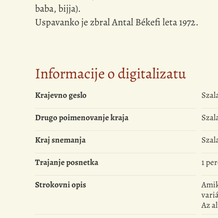
baba, bijja).
Uspavanko je zbral Antal Békefi leta 1972.
Informacije o digitalizatu
Krajevno geslo
Szal
Drugo poimenovanje kraja
Szala
Kraj snemanja
Szal
Trajanje posnetka
1 pe
Strokovni opis
Amik
variá
Az al