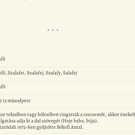
afő
fő, Szalafei, Szalafej, Szalafy, Salafej
afő
rc 13 másodperc
or teknőben vagy bölcsőben ringatták a csecsemőt, akkor énekelt
lgatása adja ki a dal szövegét (Heje baba, bijja).
tatódalt 1972-ben gyűjtötte Békefi Antal.