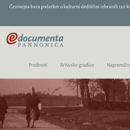
Čezmejna baza podatkov o kulturni dediščini izbranih 120
Predmeti
Arhivsko gradivo
Nepremična