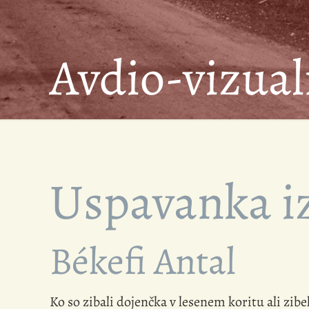
Avdio-vizual
Uspavanka iz
Békefi Antal
Ko so zibali dojenčka v lesenem koritu ali zibe