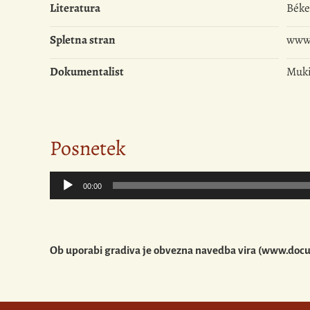
Literatura
Békef
Spletna stran
www.v
Dokumentalist
Muki
Posnetek
Predvajalnik
00:00
zvoka
Ob uporabi gradiva je obvezna navedba vira (www.docume