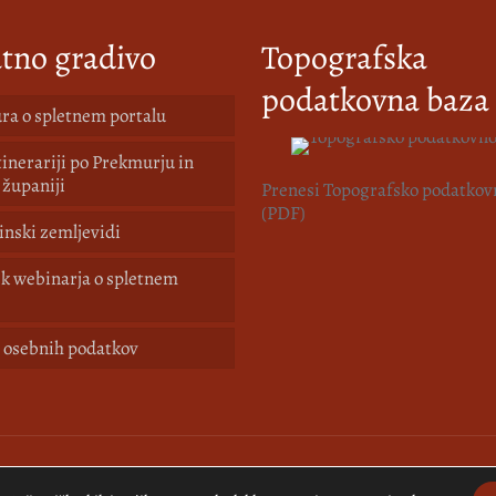
tno gradivo
Topografska
podatkovna baza
ra o spletnem portalu
itinerariji po Prekmurju in
 županiji
Prenesi Topografsko podatkov
(PDF)
nski zemljevidi
k webinarja o spletnem
 osebnih podatkov
.
Izdelava spletne strani:
Kreativne ideje