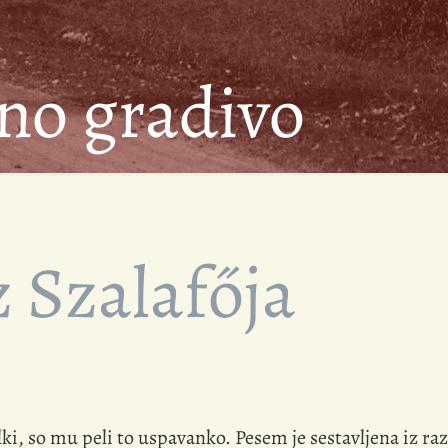
no gradivo
 Szalafőja
lki, so mu peli to uspavanko. Pesem je sestavljena iz raz