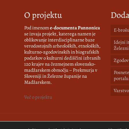
O projektu
Doda
Pod imenom
e-documenta Pannonica
E-brošu
se izvaja projekt, katerega namen je
oblikovanje interdisciplinarne baze
Idejni 
verodostojnih arheoloških, etnoloških,
Železni
kulturno-zgodovinskih in biografskih
podatkov o kulturni dediščini izbranih
Zgodovi
120 krajev na čezmejnem slovensko-
madžarskem območju – Prekmurja v
Posnete
Sloveniji in Železne županije na
portalu
Madžarskem.
Varstvo
Več o projektu
© 2018-2026 Pomurski muzej. Vse pravice pridržane