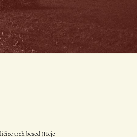
ličice treh besed (Heje