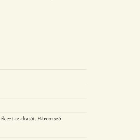
ék ezt az altatót. Három szó