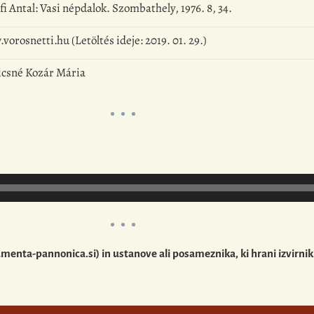
i Antal: Vasi népdalok. Szombathely, 1976. 8, 34.
orosnetti.hu (Letöltés ideje: 2019. 01. 29.)
csné Kozár Mária
nta-pannonica.si) in ustanove ali posameznika, ki hrani izvirnik