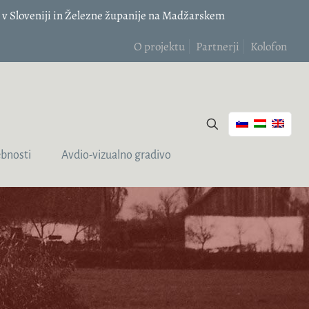
v Sloveniji in Železne županije na Madžarskem
O projektu
Partnerji
Kolofon
bnosti
Avdio-vizualno gradivo