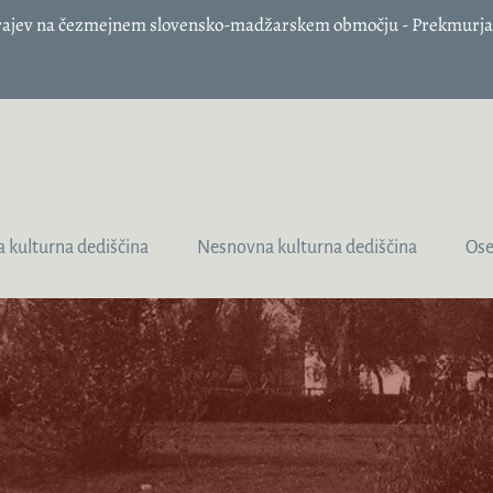
 krajev na čezmejnem slovensko-madžarskem območju - Prekmurja 
 kulturna dediščina
Nesnovna kulturna dediščina
Ose