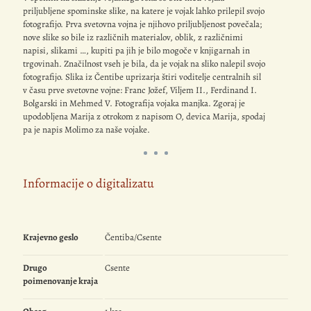
priljubljene spominske slike, na katere je vojak lahko prilepil svojo
fotografijo. Prva svetovna vojna je njihovo priljubljenost povečala;
nove slike so bile iz različnih materialov, oblik, z različnimi
napisi, slikami …, kupiti pa jih je bilo mogoče v knjigarnah in
trgovinah. Značilnost vseh je bila, da je vojak na sliko nalepil svojo
fotografijo. Slika iz Čentibe uprizarja štiri voditelje centralnih sil
v času prve svetovne vojne: Franc Jožef, Viljem II., Ferdinand I.
Bolgarski in Mehmed V. Fotografija vojaka manjka. Zgoraj je
upodobljena Marija z otrokom z napisom O, devica Marija, spodaj
pa je napis Molimo za naše vojake.
Informacije o digitalizatu
Krajevno geslo
Čentiba/Csente
Drugo
Csente
poimenovanje kraja