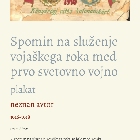
Spomin na služenje
vojaškega roka med
prvo svetovno vojno
plakat
neznan avtor
1916-1918
papir, blago
V spomin na služenje vojaškega roka so bile med vojaki