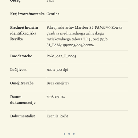
Obseg
1 kos
Kraj izvora/nastanka
Čentiba
Predmet hrani in
Pokrajinski arhiv Maribor SI_PAM/1799 Zbirka
identifikacijska
gradiva mednarodnega arhivskega
številka
raziskovalnega tabora TE 5, ovoj 5/1/6
SI_PAM/1799/005/003/00006
Ime datoteke
PAM_022_B_0003
Ločljivost
300 x 300 dpi
Omejitve rabe
Brez omejitev
Datum
2018-09-02
dokumentacije
Dokumentalist
Ksenija Rojht