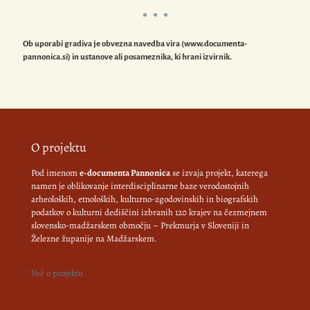
Ob uporabi gradiva je obvezna navedba vira (www.documenta-
pannonica.si) in ustanove ali posameznika, ki hrani izvirnik.
O projektu
Pod imenom
e-documenta Pannonica
se izvaja projekt, katerega
namen je oblikovanje interdisciplinarne baze verodostojnih
arheoloških, etnoloških, kulturno-zgodovinskih in biografskih
podatkov o kulturni dediščini izbranih 120 krajev na čezmejnem
slovensko-madžarskem območju – Prekmurja v Sloveniji in
Železne županije na Madžarskem.
Več o projektu