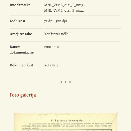
Ime datoteke
MNL_VaML_0121_B_0015 -
MNL_VaML_0121_B_0022
Ločljivost
72 dpi, 300 dpi
Omejitve rabe
Korlátozás nélkül
Datum
2018-10-29
dokumentacije
Dokumentalist
Kóta Péter
Foto galerija