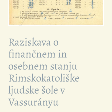
Raziskava o
finančnem in
osebnem stanju
Rimskokatoliške
ljudske šole v
Vassurányu