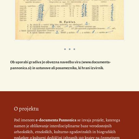
Ob uporabi gradiva je obvezna navedba vira (www.documenta-
pannonica.si) in ustanove ali posameznika, ki hrani izvirnik.
O projektu
Pod imenom
e-documenta Pannonica
se izvaja projekt, katerega
namen je oblikovanje interdisciplinarne baze verodostojnih
arheoloških, etnoloških, kulturno-zgodovinskih in biografskih
podatkov o kulturni dediščini izbranih 120 krajev na čezmejnem