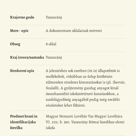
Krajevno geslo
Vassurány
Mere - opis
A dokumentum oldalainak méretei
Obseg
8 oldal
Kraj izvora/nastanka
Vassurány
Strokovni opis
A jelentéshez sok esetben (itt is) állapotfotót is
mellékeltek, ritkábban az űrlap kitöltésén
túlmenően részletes kimutatásokat is (pl. Ikervár,
Szalafő). A gyűjtemény gazdag anyagot kínál
összehasonlító iskolatörténeti kutatásokhoz, a
tanfelügyelőség anyagából pedig még további
részleteket lehet föltárni.
Predmet hrani in
Magyar Nemzeti Levéltár Vas Megyei Levéltára
identifikacijska
VI. 502. b. 390. Vassurány Római katolikus elemi
številka
iskola