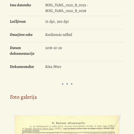
Ime datoteke
MNL_VaML_0120_B_0033 -
MNL_VaML_0120_B_0038
Ločljivost
72 dpi, 300 dpi
Omejitve rabe
Korlátozás nélkül
Datum
2018-10-29
dokumentacije
Dokumentalist
Kóta Péter
Foto galerija