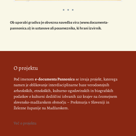
Ob uporabi gradiva je obvezna navedba vira (www.documenta-
pannonica.si) in ustanove ali posameznika, ki hrani izvirnik.
O projektu
Pod imenom
e-documenta Pannonica
se izvaja projekt, katerega
namen je oblikovanje interdisciplinarne baze verodostojnih
arheoloških, etnoloških, kulturno-zgodovinskih in biografskih
podatkov o kulturni dediščini izbranih 120 krajev na čezmejnem
slovensko-madžarskem območju – Prekmurja v Sloveniji in
Železne županije na Madžarskem.
Več o projektu