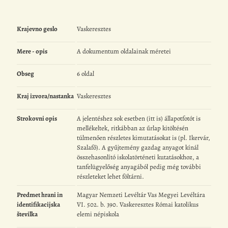
Krajevno geslo
Vaskeresztes
Mere - opis
A dokumentum oldalainak méretei
Obseg
6 oldal
Kraj izvora/nastanka
Vaskeresztes
Strokovni opis
A jelentéshez sok esetben (itt is) állapotfotót is
mellékeltek, ritkábban az űrlap kitöltésén
túlmenően részletes kimutatásokat is (pl. Ikervár,
Szalafő). A gyűjtemény gazdag anyagot kínál
összehasonlító iskolatörténeti kutatásokhoz, a
tanfelügyelőség anyagából pedig még további
részleteket lehet föltárni.
Predmet hrani in
Magyar Nemzeti Levéltár Vas Megyei Levéltára
identifikacijska
VI. 502. b. 390. Vaskeresztes Római katolikus
številka
elemi népiskola