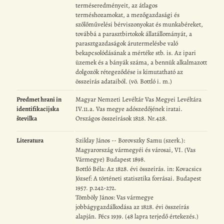
terméseredményeit, az átlagos
terméshozamokat, a mezőgazdasági és
szőlőművelési bérviszonyokat és munkabéreket,
továbbá a parasztbirtokok állatállományát, a
parasztgazdaságok árutermelésbe való
bekapcsolódásának a mértéke stb. is. Az ipari
üzemek és a bányák száma, a bennük alkalmazott
dolgozók rétegeződése is kimutatható az
összeírás adataiból. (vö. Bottló i. m.)
Predmet hrani in
Magyar Nemzeti Levéltár Vas Megyei Levéltára
identifikacijska
IV.11.a. Vas megye adószedőjének iratai.
številka
Országos összeírások 1828. Nr.428.
Literatura
Sziklay János -- Borovszky Samu (szerk.):
Magyarország vármegyéi és városai, VI. (Vas
Vármegye) Budapest 1898.
Bottló Béla: Az 1828. évi összeírás. in: Kovacsics
József: A történeti statisztika forrásai. Budapest
1957. p.242-272.
Tömböly János: Vas vármegye
jobbágygazdálkodása az 1828. évi összeírás
alapján. Pécs 1939. (48 lapra terjedő értekezés.)