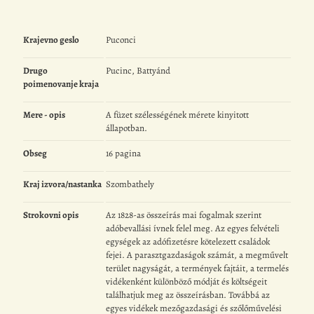
Krajevno geslo
Puconci
Drugo
Pucinc, Battyánd
poimenovanje kraja
Mere - opis
A füzet szélességének mérete kinyitott
állapotban.
Obseg
16 pagina
Kraj izvora/nastanka
Szombathely
Strokovni opis
Az 1828-as összeírás mai fogalmak szerint
adóbevallási ívnek felel meg. Az egyes felvételi
egységek az adófizetésre kötelezett családok
fejei. A parasztgazdaságok számát, a megművelt
terület nagyságát, a termények fajtáit, a termelés
vidékenként különböző módját és költségeit
találhatjuk meg az összeírásban. Továbbá az
egyes vidékek mezőgazdasági és szőlőművelési