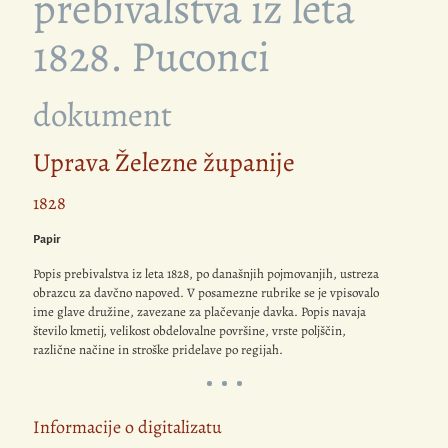
prebivalstva iz leta
1828. Puconci
dokument
Uprava Železne županije
1828
Papir
Popis prebivalstva iz leta 1828, po današnjih pojmovanjih, ustreza
obrazcu za davčno napoved. V posamezne rubrike se je vpisovalo
ime glave družine, zavezane za plačevanje davka. Popis navaja
število kmetij, velikost obdelovalne površine, vrste poljščin,
različne načine in stroške pridelave po regijah.
Informacije o digitalizatu