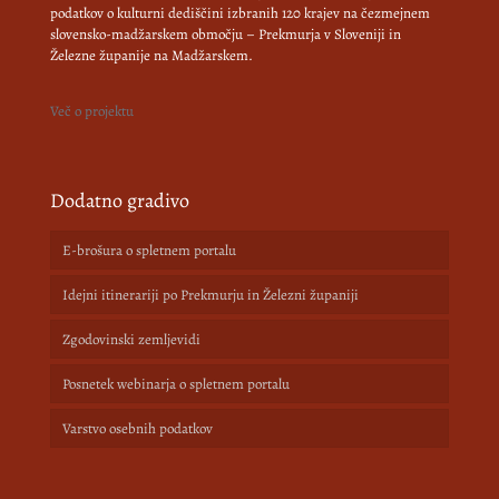
podatkov o kulturni dediščini izbranih 120 krajev na čezmejnem
slovensko-madžarskem območju – Prekmurja v Sloveniji in
Železne županije na Madžarskem.
Več o projektu
Dodatno gradivo
E-brošura o spletnem portalu
Idejni itinerariji po Prekmurju in Železni županiji
Zgodovinski zemljevidi
Posnetek webinarja o spletnem portalu
Varstvo osebnih podatkov