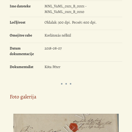
Ime datoteke
MNL_VaML_0101_B_0001 -
MNL_VaML_0101_B_0010
Ločljivost
Oldalak: 300 dpi. Pecsét: 600 dpi.
Omejitve rabe
Korlátozás nélkül
Datum
2018-08-07
dokumentacije
Dokumentalist
Kóta Péter
Foto galerija