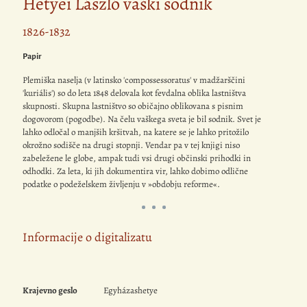
Hetyei László vaški sodnik
1826-1832
Papir
Plemiška naselja (v latinsko 'compossessoratus' v madžarščini
'kuriális') so do leta 1848 delovala kot fevdalna oblika lastništva
skupnosti. Skupna lastništvo so običajno oblikovana s pisnim
dogovorom (pogodbe). Na čelu vaškega sveta je bil sodnik. Svet je
lahko odločal o manjših kršitvah, na katere se je lahko pritožilo
okrožno sodišče na drugi stopnji. Vendar pa v tej knjigi niso
zabeležene le globe, ampak tudi vsi drugi občinski prihodki in
odhodki. Za leta, ki jih dokumentira vir, lahko dobimo odlične
podatke o podeželskem življenju v »obdobju reforme«.
Informacije o digitalizatu
Krajevno geslo
Egyházashetye