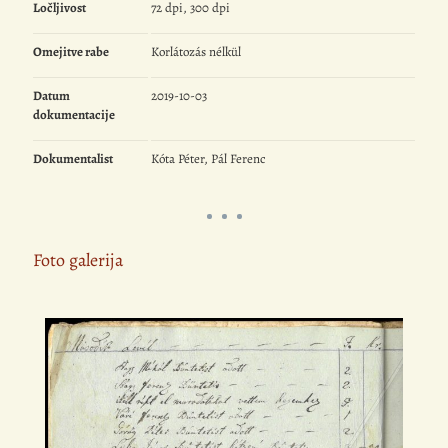
Ločljivost
72 dpi, 300 dpi
Omejitve rabe
Korlátozás nélkül
Datum
2019-10-03
dokumentacije
Dokumentalist
Kóta Péter, Pál Ferenc
Foto galerija