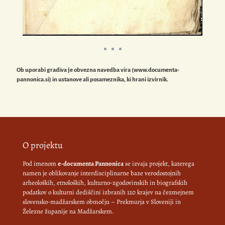
Ob uporabi gradiva je obvezna navedba vira (www.documenta-
pannonica.si) in ustanove ali posameznika, ki hrani izvirnik.
O projektu
Pod imenom
e-documenta Pannonica
se izvaja projekt, katerega
namen je oblikovanje interdisciplinarne baze verodostojnih
arheoloških, etnoloških, kulturno-zgodovinskih in biografskih
podatkov o kulturni dediščini izbranih 120 krajev na čezmejnem
slovensko-madžarskem območju – Prekmurja v Sloveniji in
Železne županije na Madžarskem.