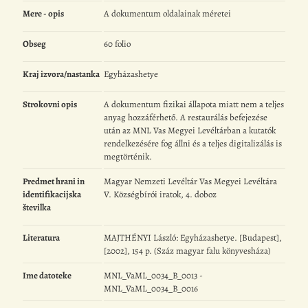
Mere - opis
A dokumentum oldalainak méretei
Obseg
60 folio
Kraj izvora/nastanka
Egyházashetye
Strokovni opis
A dokumentum fizikai állapota miatt nem a teljes
anyag hozzáférhető. A restaurálás befejezése
után az MNL Vas Megyei Levéltárban a kutatók
rendelkezésére fog állni és a teljes digitalizálás is
megtörténik.
Predmet hrani in
Magyar Nemzeti Levéltár Vas Megyei Levéltára
identifikacijska
V. Községbírói iratok, 4. doboz
številka
Literatura
MAJTHÉNYI László: Egyházashetye. [Budapest],
[2002], 154 p. (Száz magyar falu könyvesháza)
Ime datoteke
MNL_VaML_0034_B_0013 -
MNL_VaML_0034_B_0016