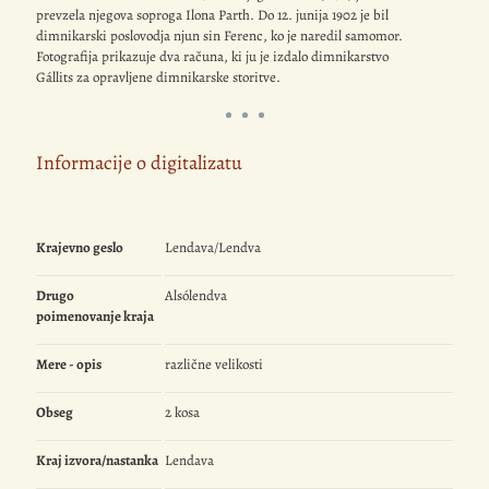
prevzela njegova soproga Ilona Parth. Do 12. junija 1902 je bil
dimnikarski poslovodja njun sin Ferenc, ko je naredil samomor.
Fotografija prikazuje dva računa, ki ju je izdalo dimnikarstvo
Gállits za opravljene dimnikarske storitve.
Informacije o digitalizatu
Krajevno geslo
Lendava/Lendva
Drugo
Alsólendva
poimenovanje kraja
Mere - opis
različne velikosti
Obseg
2 kosa
Kraj izvora/nastanka
Lendava