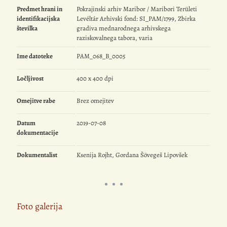
Predmet hrani in
Pokrajinski arhiv Maribor / Maribori Területi
identifikacijska
Levéltár Arhivski fond: SI_PAM/1799, Zbirka
številka
gradiva mednarodnega arhivskega
raziskovalnega tabora, varia
Ime datoteke
PAM_068_B_0005
Ločljivost
400 x 400 dpi
Omejitve rabe
Brez omejitev
Datum
2019-07-08
dokumentacije
Dokumentalist
Ksenija Rojht, Gordana Šövegeš Lipovšek
Foto galerija