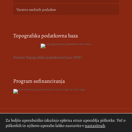
Varstvo osebnih podatkov
Topografska podatkovna baza
Prenesi Topografsko podatkovno bazo (PDF)
Program sofinanciranja
Za boljšo uporabniško izkušnjo spletna stran uporablja piškotke. Več o
© 2018-2026 Pomurski muzej. Vse pravice pridržane.
Izdelava
piškotkih in njihovo uporabo lahko nastavite v
nastavitvah
.
spletne strani:
Kreativne ideje